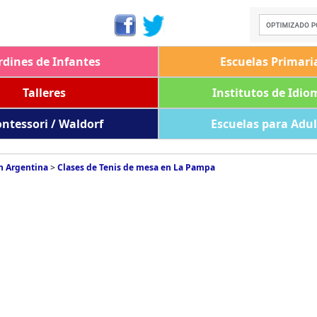
rdines de Infantes
Escuelas Primari
Talleres
Institutos de Idio
ntessori / Waldorf
Escuelas para Adu
n Argentina
>
Clases de Tenis de mesa en La Pampa